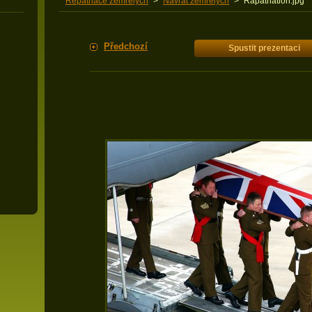
Repatriace zemřelých
>
Návrat zemřelých
>
Rapatriation.jpg
Předchozí
Spustit prezentaci