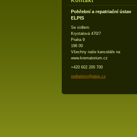
Kontakt
Pohřební a repatriační ústav
ELPIS
Se sídlem:
Krystalová 470/7
Praha 9
196 00
Všechny naše kanceláře na
www.krematorium.cz
+420 602 200 700
reditels
tvi@elpi
s.cz