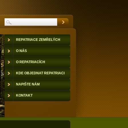
REPATRIACE ZEMŘELÝCH
O NÁS
O REPATRIACÍCH
KDE OBJEDNAT REPATRIACI
NAPIŠTE NÁM
KONTAKT