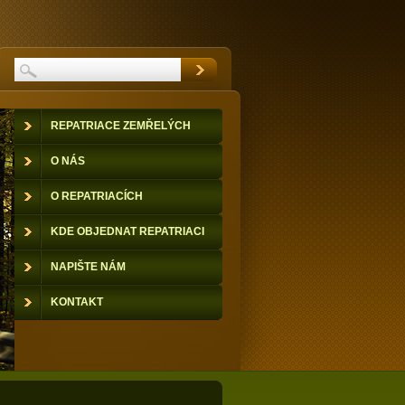
REPATRIACE ZEMŘELÝCH
O NÁS
O REPATRIACÍCH
KDE OBJEDNAT REPATRIACI
NAPIŠTE NÁM
KONTAKT