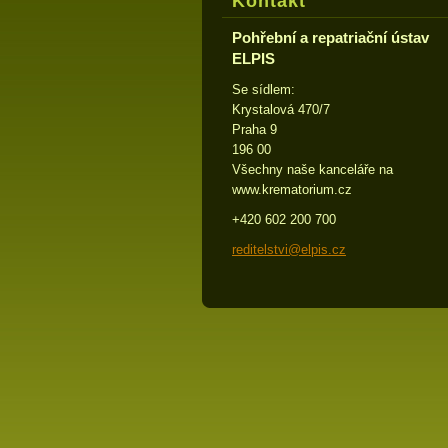
Kontakt
Pohřební a repatriační ústav
ELPIS
Se sídlem:
Krystalová 470/7
Praha 9
196 00
Všechny naše kanceláře na
www.krematorium.cz
+420 602 200 700
reditels
tvi@elpi
s.cz