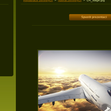
Repatriace zemřelých
>
Návrat zemřelých
>
LH_stage.jpg
Spustit prezentaci