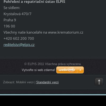
Pohřební a repatriační ústav ELPIS
Se sídlem:
Krystalová 470/7
Praha 9
196 00
Všechny naše kanceláře na www.krematorium.cz
+420 602 200 700
reditels
tvi@elpi
s.cz
© ELPIS 2011 Všechna práva vyhrazena.
Vytvořte si web zdarma!
Zobrazit:
Mobilní verzi
|
Standardní verzi