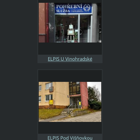
16:30
ELPIS U Vinohradské
nemocnice 9, Praha 3, tel.
777 200 798, 267 310 788
otevřeno: Po-Pá 8:00-16:30
So-Ne+svátky 9:00-17:00
ELPIS Pod Višňovkou