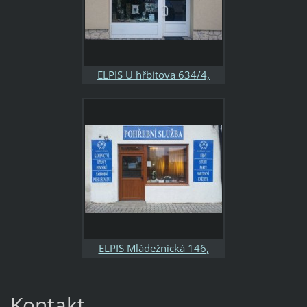
ELPIS U hřbitova 634/4,
Brandýs nad Labem tel. 777
200 852 otevřeno: Po-Pá
8:00-16:30
ELPIS Mládežnická 146,
Neratovice tel. 777 200 795
otevřeno: Po-Pá 8:00-16:30
Kontakt