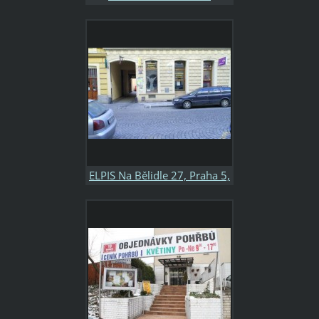
1661/31 A1, Praha 4, tel. 725
934 717, 283 880 823
otevřeno: Po-Pá 8:00-16:30
So-Ne+svátky 9:00-17:00
ELPIS Na Bělidle 27, Praha 5,
tel. 777 200 793, 257 941
517 otevřeno: Po-Pá 8:00-
16:30