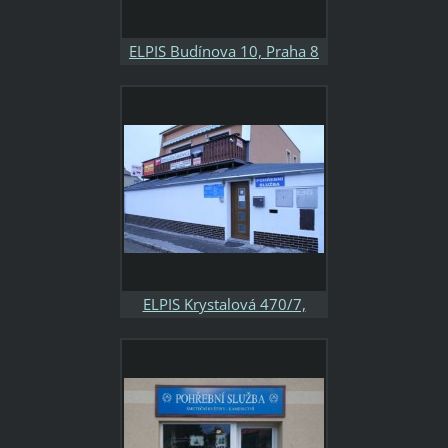
ELPIS Budínova 10, Praha 8
tel. 602 200 700, 283 843
032 otevřeno Po-Ne+svátky
8:00-17:00
ELPIS Krystalová 470/7,
Praha 9 tel. 602 200 700,
283 932 544 otevřeno: Po-Pá
8:00-16:30