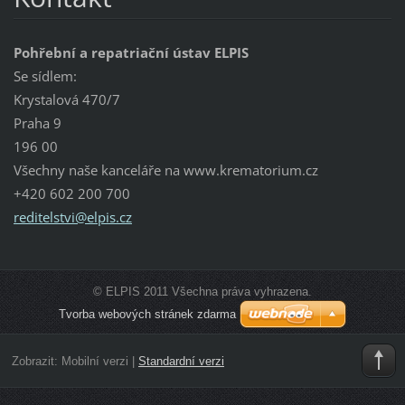
Pohřební a repatriační ústav ELPIS
Se sídlem:
Krystalová 470/7
Praha 9
196 00
Všechny naše kanceláře na www.krematorium.cz
+420 602 200 700
reditels
tvi@elpi
s.cz
© ELPIS 2011 Všechna práva vyhrazena.
Tvorba webových stránek zdarma
Zobrazit:
Mobilní verzi
|
Standardní verzi