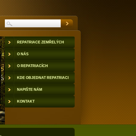
REPATRIACE ZEMŘELÝCH
O NÁS
O REPATRIACÍCH
KDE OBJEDNAT REPATRIACI
NAPIŠTE NÁM
KONTAKT