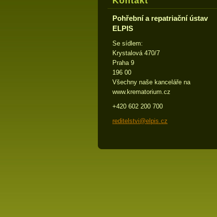
Kontakt
Pohřební a repatriační ústav
ELPIS
Se sídlem:
Krystalová 470/7
Praha 9
196 00
Všechny naše kanceláře na
www.krematorium.cz
+420 602 200 700
reditels
tvi@elpi
s.cz