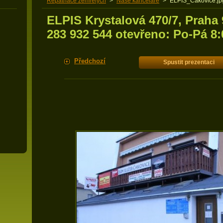
Repatriace zemřelých
>
Naše kanceláře
>
ELPIS_Cakovice.jp
ELPIS Krystalová 470/7, Praha 9
283 932 544 otevřeno: Po-Pá 8:
Předchozí
Spustit prezentaci